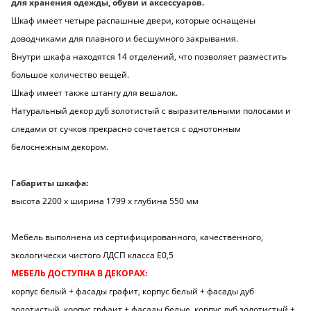
для хранения одежды, обуви и аксессуаров.
Шкаф имеет четыре распашные двери, которые оснащены
доводчиками для плавного и бесшумного закрывания.
Внутри шкафа находятся 14 отделений, что позволяет разместить
большое количество вещей.
Шкаф имеет также штангу для вешалок.
Натуральный декор дуб золотистый с выразительными полосами и
следами от сучков прекрасно сочетается с однотонным
белоснежным декором.
Габариты шкафа:
высота 2200 х ширина 1799 х глубина 550 мм
Мебель выполнена из сертифицированного, качественного,
экологически чистого ЛДСП класса Е0,5
МЕБЕЛЬ ДОСТУПНА В ДЕКОРАХ:
корпус белый + фасады графит, корпус белый + фасады дуб
золотистый, корпус грфаит + фасады белые, корпус дуб золотистый +