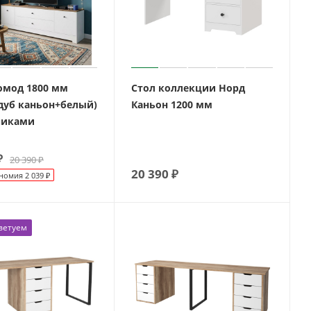
омод 1800 мм
Стол коллекции Норд
(дуб каньон+белый)
Каньон 1200 мм
чиками
₽
20 390
₽
20 390
₽
номия
2 039
₽
ветуем