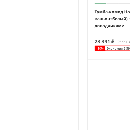
Тумба-комод Нор
каньон+белый) 
доводчиками
23 391
₽
25 990
-
10
%
Экономия
2 59