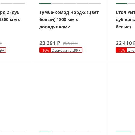
д 2 (дуб
Тумба-комод Норд-2 (цвет
Стол Ри
1800 мм с
белый) 1800 мм с
дуб кан
доводчиками
белые)
23 391
₽
22 410
₽
25 990
₽
9
₽
-
10
%
Экономия
2 599
₽
-
10
%
Эко