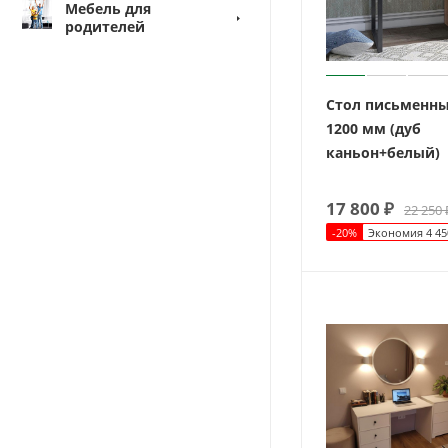
Мебель для
родителей
Стол письменны
1200 мм (дуб
каньон+белый)
17 800
₽
22 250
-
20
%
Экономия
4 45