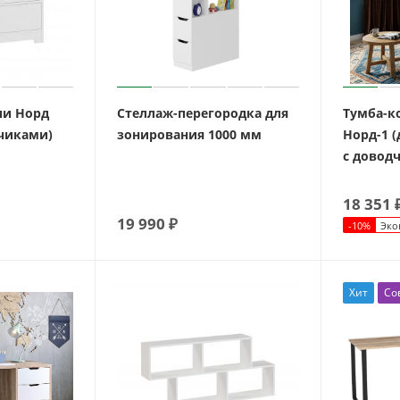
ии Норд
Стеллаж-перегородка для
Тумба-к
дчиками)
зонирования 1000 мм
Норд-1 
с довод
18 351
19 990
₽
-
10
%
Эко
Хит
Со