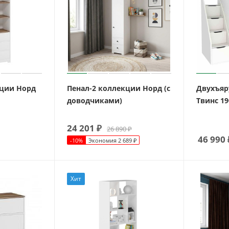
кции Норд
Пенал-2 коллекции Норд (с
Двухъяр
доводчиками)
Твинс 19
24 201
₽
26 890
₽
46 990
-
10
%
Экономия
2 689
₽
Хит