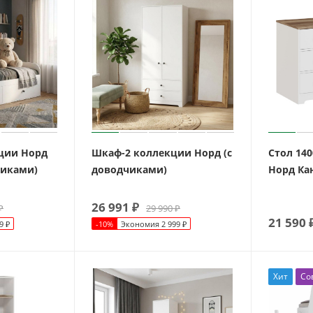
ции Норд
Шкаф-2 коллекции Норд (с
Стол 14
чиками)
доводчиками)
Норд Ка
26 991
₽
₽
29 990
₽
21 590
9
₽
-
10
%
Экономия
2 999
₽
Хит
Со