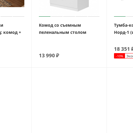
ли
Комод со съемным
Тумба-к
: комод +
пеленальным столом
Норд-1 (
18 351
13 990
₽
-
10
%
Эко