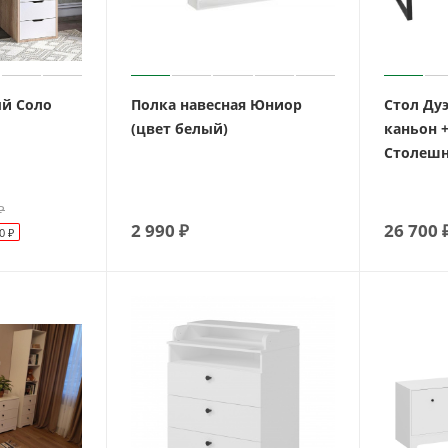
й Соло
Полка навесная Юниор
Стол Дуэ
(цвет белый)
каньон 
Столешн
₽
2 990
₽
26 700
0
₽