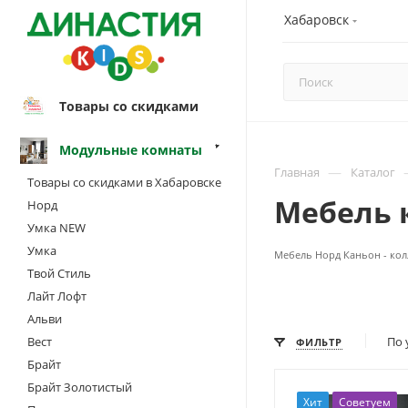
Хабаровск
Товары со скидками
Модульные комнаты
—
Главная
Каталог
Товары со скидками в Хабаровске
Мебель 
Норд
Умка NEW
Умка
Мебель Норд Каньон - кол
Твой Стиль
Лайт Лофт
Альви
Вест
По 
ФИЛЬТР
Брайт
Брайт Золотистый
Хит
Советуем