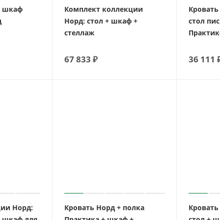
+ шкаф
Комплект коллекции
Кровать
д
Норд: стол + шкаф +
стол пи
стеллаж
Практик
67 833
₽
36 111
ии Норд:
Кровать Норд + полка
Кровать
+ шкаф для
Практика + шкаф +
стол + 