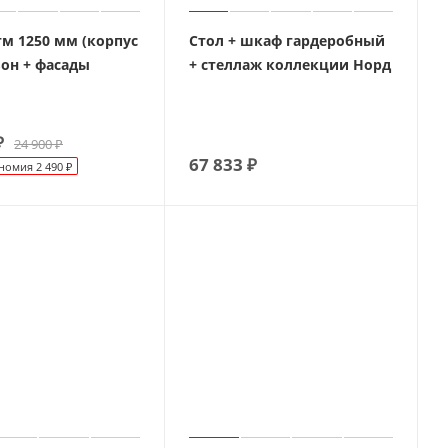
тм 1250 мм (корпус
Стол + шкаф гардеробный
ьон + фасады
+ стеллаж коллекции Норд
₽
24 900
₽
67 833
₽
номия
2 490
₽