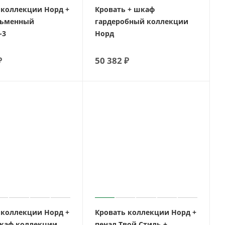
 коллекции Норд +
Кровать + шкаф
сьменный
гардеробный коллекции
-3
Норд
₽
50 382
₽
 коллекции Норд +
Кровать коллекции Норд +
шкаф коллекции
пенал Твой Стиль +