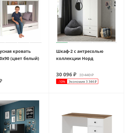
усная кровать
Шкаф-2 с антресолью
0х90 (цвет белый)
коллекции Норд
30 096
₽
33 440
₽
₽
-
10
%
Экономия
3 344
₽