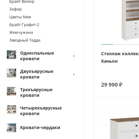
Брайт Велюр
Зефир
Цветы New
Брайт Графит-2
Жемчужина
Звездный Тедди
Односпальные
Стеллаж колле
кровати
Каньон
Двухъярусные
кровати
29 990
₽
Трехъярусные
кровати
Четырехъярусные
кровати
Кровати-чердаки