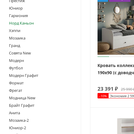
Престиж
Юниор
Гармония
Норд Каньон
Хэппи
Мозаика
Гранд
Совята New
Модерн
Кровать коллек
Футбол
190х90 (с довод
Модерн Графит
Формат
23 391
₽
25 990
Фрегат
-
10
%
Экономия
2 59
Модница New
Брайт Графит
Анита
Мозаика-2
Юниор-2