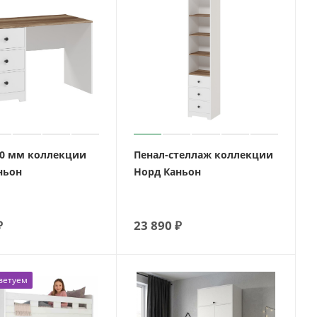
00 мм коллекции
Пенал-стеллаж коллекции
ньон
Норд Каньон
₽
23 890
₽
ветуем