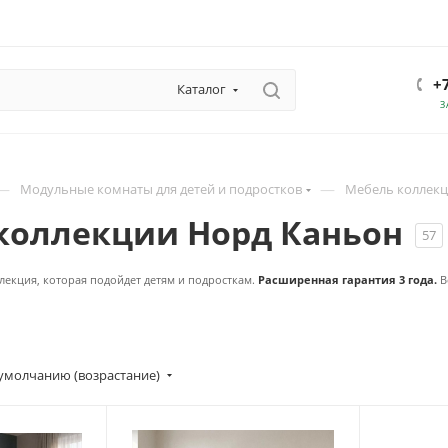
+
Каталог
З
—
—
Модульные комнаты для детей и подростков
Мебель коллекц
коллекции Норд Каньон
57
лекция, которая подойдет детям и подросткам.
Расширенная гарантия 3 года.
В
умолчанию (возрастание)