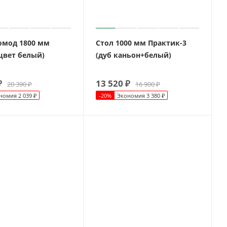
омод 1800 мм
Стол 1000 мм Практик-3
цвет белый)
(дуб каньон+белый)
₽
13 520
₽
20 390
₽
16 900
₽
номия
2 039
₽
-
20
%
Экономия
3 380
₽