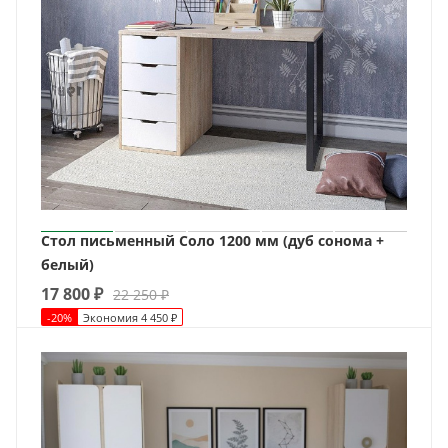
Стол письменный Соло 1200 мм (дуб сонома +
белый)
17 800
₽
22 250
₽
-
20
%
Экономия
4 450
₽