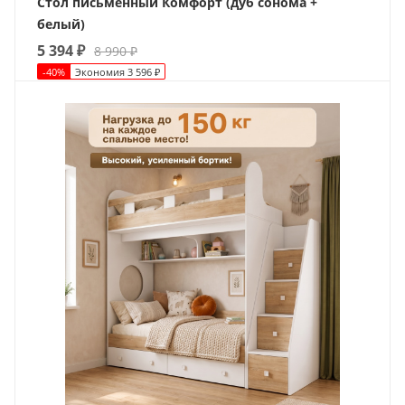
Стол письменный Комфорт (дуб сонома +
белый)
5 394
₽
8 990
₽
-
40
%
Экономия
3 596
₽