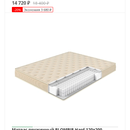
14 720
₽
18 400
₽
-
20
%
Экономия
3 680
₽
Матрас пружинный PLOMBIR Hard 120x200.