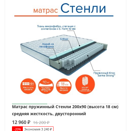
Матрас пружинный Стенли 200х90 (высота 18 см)
средняя жесткость, двусторонний
12 960
₽
16 200
₽
-
20
%
Экономия
3 240
₽