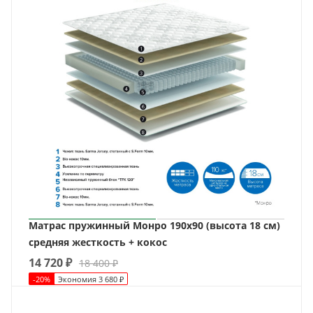
Матрас пружинный Монро 190х90 (высота 18 см)
средняя жесткость + кокос
14 720
₽
18 400
₽
-
20
%
Экономия
3 680
₽