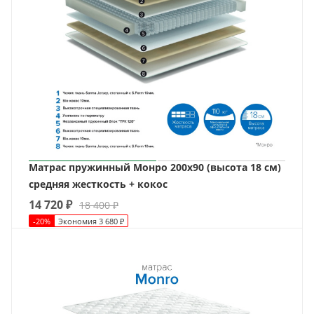
Матрас пружинный Монро 200х90 (высота 18 см)
средняя жесткость + кокос
14 720
₽
18 400
₽
-
20
%
Экономия
3 680
₽