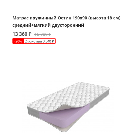
Матрас пружинный Остин 190х90 (высота 18 см)
средний+мягкий двусторонний
13 360
₽
16 700
₽
-
20
%
Экономия
3 340
₽