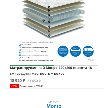
Матрас пружинный Монро 120х200 (высота 18
см) средняя жесткость + кокос
18 920
₽
23 650
₽
-
20
%
Экономия
4 730
₽