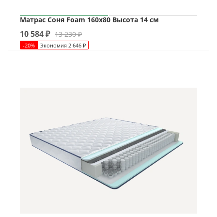
Матрас Соня Foam 160х80 Высота 14 см
10 584
₽
13 230
₽
-
20
%
Экономия
2 646
₽