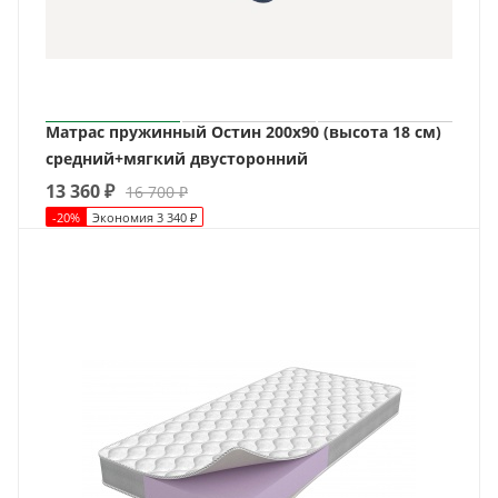
Матрас пружинный Остин 200х90 (высота 18 см)
средний+мягкий двусторонний
13 360
₽
16 700
₽
-
20
%
Экономия
3 340
₽