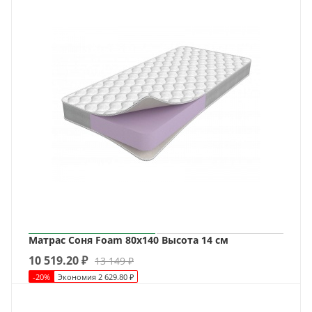
Матрас Соня Foam 80х140 Высота 14 см
10 519.20
₽
13 149
₽
-
20
%
Экономия
2 629.80
₽