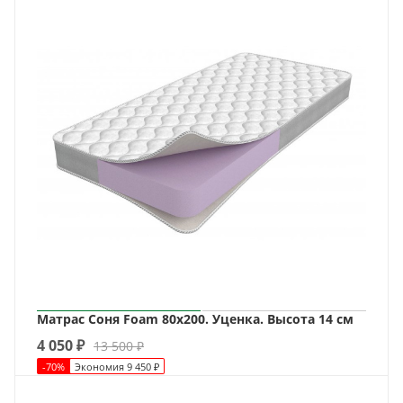
Матрас Соня Foam 80х200. Уценка. Высота 14 см
4 050
₽
13 500
₽
-
70
%
Экономия
9 450
₽