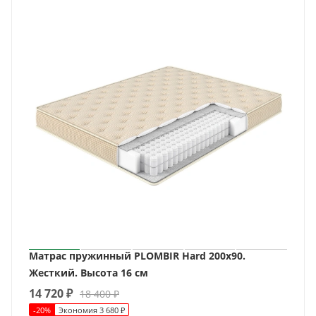
Матрас пружинный PLOMBIR Hard 200x90.
Жесткий. Высота 16 см
14 720
₽
18 400
₽
-
20
%
Экономия
3 680
₽