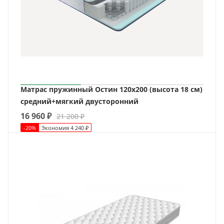
Матрас пружинный Остин 120х200 (высота 18 см)
средний+мягкий двусторонний
16 960
₽
21 200
₽
-
20
%
Экономия
4 240
₽