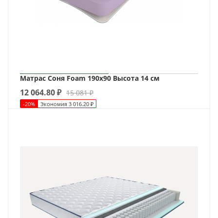
Матрас Соня Foam 190х90 Высота 14 см
12 064.80
₽
15 081
₽
-
20
%
Экономия
3 016.20
₽