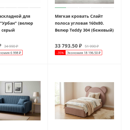
аскладной для
Мягкая кровать Слайт
 "Урбан" (велюр
полоса угловая 160х80.
) серый
Велюр Teddy 304 (бежевый)
₽
33 793.50
₽
34 990
₽
51 990
₽
номия
6 998
₽
-
35
%
Экономия
18 196.50
₽