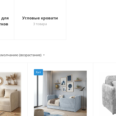
 для
Угловые кровати
тков
3 товара
умолчанию (возрастание)
Хит