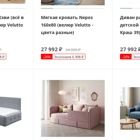
эви (всё в
Мягкая кровать Nepos
Диван р
юр Velutto
160х80 (велюр Velutto -
детской
цвета разные)
Краш 39
27 992
₽
27 992
₽
34 990
₽
8
₽
-
20
%
Экономия
6 998
₽
-
20
%
Эко