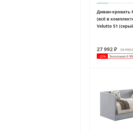
Диван-кровать 
(всё в комплект
Velutto 51 (серы
27 992
₽
34 990
-
20
%
Экономия
6 99