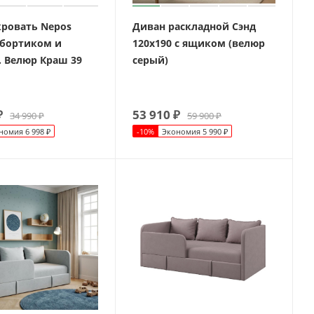
кровать Nepos
Диван раскладной Сэнд
 бортиком и
120х190 с ящиком (велюр
 Велюр Краш 39
серый)
₽
53 910
₽
34 990
₽
59 900
₽
номия
6 998
₽
-
10
%
Экономия
5 990
₽