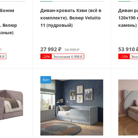
 Бонни
Диван-кровать Кэви (всё в
Диван р
комплекте). Велюр Velutto
120х190
. Велюр
11 (пудровый)
камень)
азные)
27 992
₽
53 910
₽
34 990
₽
8
₽
-
20
%
Экономия
6 998
₽
-
10
%
Эко
Хит