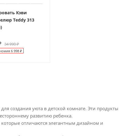
ровать Кэви
Велюр Teddy 313
)
₽
34 990
₽
номия
6 998
₽
 для создания уюта в детской комнате. Эти продукты
сестороннему развитию ребенка.
», которые отличаются элегантным дизайном и