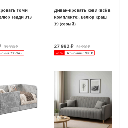
кровать Томи
Диван-кровать Кэви (всё в
елюр Тедди 313
комплекте). Велюр Краш
39 (серый)
₽
27 992
₽
39 990
₽
34 990
₽
номия
23 994
₽
-
20
%
Экономия
6 998
₽