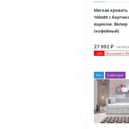
Мягкая кровать
160х80 с бортик
ящиком. Велюр V
(кофейный)
27 992
₽
34 990
-
20
%
Экономия
6 99
Хит
Советуем