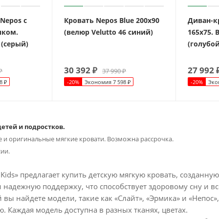
Nepos с
Кровать Nepos Blue 200х90
Диван-к
иком.
(велюр Velutto 46 синий)
165х75. 
 (серый)
(голубой
30 392
₽
27 992
₽
37 990
₽
8
₽
-
20
%
Экономия
7 598
₽
-
20
%
Эко
детей и подростков.
 и оригинальные мягкие кровати. Возможна рассрочка.
сии.
Kids» предлагает купить детскую мягкую кровать, созданную
и надежную поддержку, что способствует здоровому сну и в
вы найдете модели, такие как «Слайт», «Эрмика» и «Непос
 Каждая модель доступна в разных тканях, цветах.