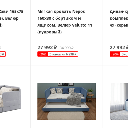
Кэви 165х75
Мягкая кровать Nepos
Диван-кр
е). Велюр
160х80 с бортиком и
комплект
й)
ящиком. Велюр Velutto 11
49 (серы
(пудровый)
27 992
₽
27 992
₽
34 990
₽
8
₽
-
20
%
Экономия
6 998
₽
-
20
%
Эко