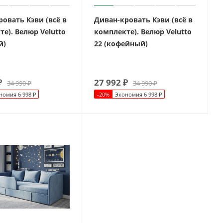
овать Кэви (всё в
Диван-кровать Кэви (всё в
е). Велюр Velutto
комплекте). Велюр Velutto
й)
22 (кофейный)
₽
27 992
₽
34 990
₽
34 990
₽
номия
6 998
₽
-
20
%
Экономия
6 998
₽