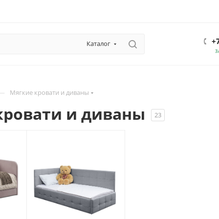
+
Каталог
З
—
Мягкие кровати и диваны
кровати и диваны
23