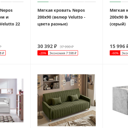
 Nepos
Мягкая кровать Nepos
Мягкая 
ом и
200х90 (велюр Velutto -
200х90 В
elutto 22
цвета разные)
(серый)
30 392
₽
15 996
₽
37 990
₽
8
₽
-
20
%
Экономия
7 598
₽
-
60
%
Эко