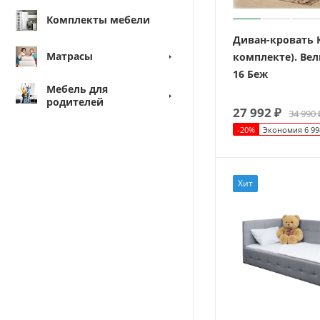
Комплекты мебели
Диван-кровать К
Матрасы
комплекте). Вел
16 Беж
Мебель для
родителей
27 992
₽
34 990
-
20
%
Экономия
6 99
Хит