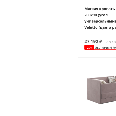
Мягкая кровать
200х90 (угол
универсальный)
Velutto (цвета р
27 192
₽
33 990
-
20
%
Экономия
6 79