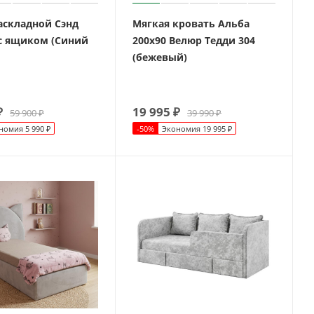
аскладной Сэнд
Мягкая кровать Альба
 с ящиком (Синий
200х90 Велюр Тедди 304
(бежевый)
₽
19 995
₽
59 900
₽
39 990
₽
номия
5 990
₽
-
50
%
Экономия
19 995
₽