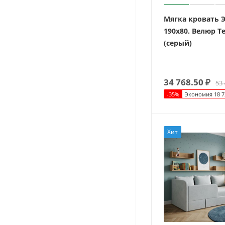
Мягка кровать 
190х80. Велюр T
(серый)
34 768.50
₽
53 
-
35
%
Экономия
18 7
Хит