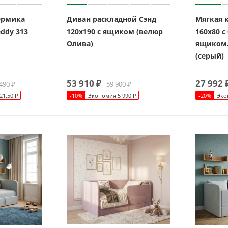
Эрмика
Диван раскладной Сэнд
Мягкая 
eddy 313
120х190 с ящиком (велюр
160х80 с
Олива)
ящиком.
(серый)
53 910
₽
27 992
490
₽
59 900
₽
21.50
₽
-
10
%
Экономия
5 990
₽
-
20
%
Эко