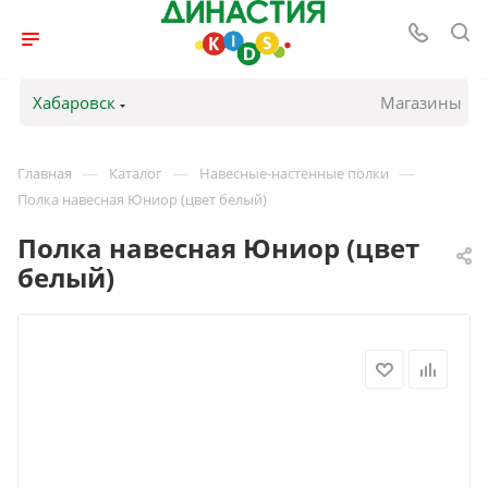
Хабаровск
Магазины
—
—
—
Главная
Каталог
Навесные-настенные полки
Полка навесная Юниор (цвет белый)
Полка навесная Юниор (цвет
белый)