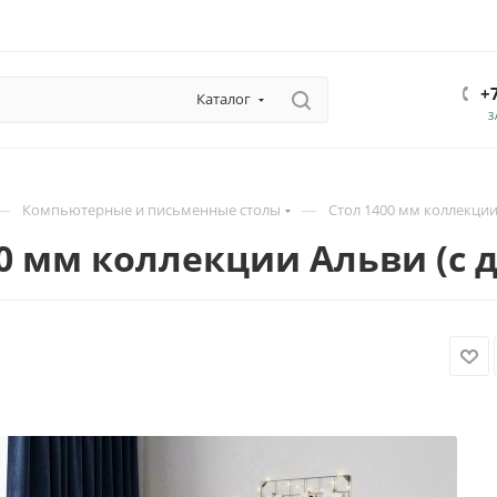
+
Каталог
З
—
—
Компьютерные и письменные столы
Стол 1400 мм коллекции
00 мм коллекции Альви (с