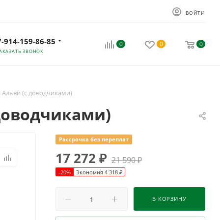
ВОЙТИ
7-914-159-86-85
0
0
0
АКАЗАТЬ ЗВОНОК
 Альви (с доводчиками)
 доводчиками)
Рассрочка без переплат
17 272
₽
21 590
₽
-
20
%
Экономия
4 318
₽
В КОРЗИНУ