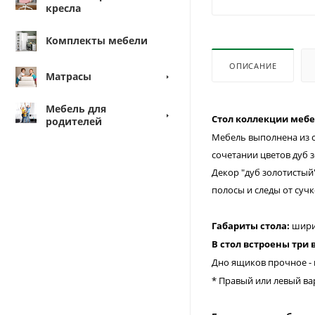
кресла
Комплекты мебели
ОПИСАНИЕ
Матрасы
Мебель для
Стол коллекции меб
родителей
Мебель выполнена из с
сочетании цветов дуб 
Декор "дуб золотистый
полосы и следы от сучк
Габариты стола:
шири
В стол встроены тр
Дно ящиков прочное - 
*
Правый или левый ва