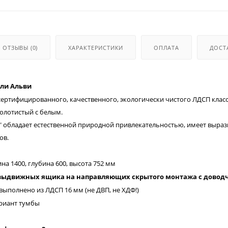
ОТЗЫВЫ
(0)
ХАРАКТЕРИСТИКИ
ОПЛАТА
ДОСТ
ели Альви
ертифицированного, качественного, экологически чистого ЛДСП класса
золотистый с белым.
" обладает естественной природной привлекательностью, имеет выра
ов.
на 1400, глубина 600, высота 752 мм
и выдвижных ящика на направляющих скрытого монтажа с довод
выполнено из ЛДСП 16 мм (не ДВП, не ХДФ!)
риант тумбы