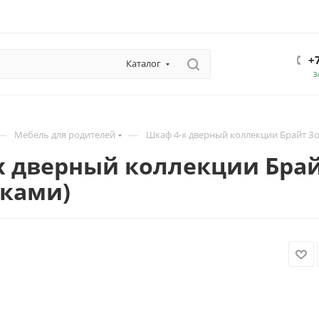
+
Каталог
З
—
—
Мебель для родителей
Шкаф 4-х дверный коллекции Брайт Зо
х дверный коллекции Брай
ками)