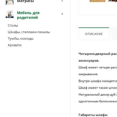
Матрасы
Мебель для
родителей
Столы
Шкафы, стеллажи-пеналы
ОПИСАНИЕ
Тумбы, комоды
Кровати
Четырехъдверный расп
аксессуаров.
Шкаф имеет четыре рас
закрывания.
Внутри шкафа находятся
Шкаф имеет также штанг
Натуральный декор дуб 
однотонным белоснежн
Габариты шкафа: