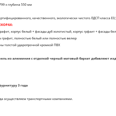
799 х глубина 550 мм
ртифицированного, качественного, экологически чистого ЛДСП класса Е0,
ЕКОРАХ:
рафит, корпус белый + фасады дуб золотистый, корпус грфаит + фасады бел
ы графит, полностью белый или полностью велюр
ны толстой ударопрочной кромкой ПВХ
иль из алюминия с отделкой черный матовый бархат добавляют из
фурнитуру 3 года
рода осуществляем транспортными компаниями.