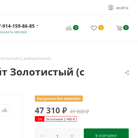
ВОЙТИ
7-914-159-86-85
0
0
0
АКАЗАТЬ ЗВОНОК
лотистый (с доводчиками)
т Золотистый (с
Рассрочка без переплат
47 310
₽
49 800
₽
-
5
%
Экономия
2 490
₽
В КОРЗИНУ