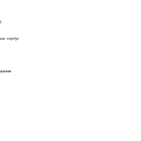
5
ые, корпус
делию