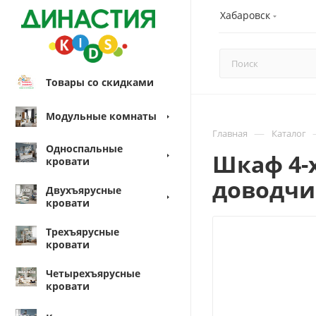
Хабаровск
Товары со скидками
Модульные комнаты
—
Главная
Каталог
Односпальные
Шкаф 4-
кровати
доводчи
Двухъярусные
кровати
Трехъярусные
кровати
Четырехъярусные
кровати