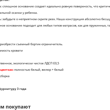
а: сплошное основание создает идеально ровную поверхность, что критич
льной осанки у ребенка.
ь: забудьте о неприятном скрипе реек. Наша конструкция абсолютно бесш
ьное основание подходит для любых типов матрасов, как для пружинных, та
риобрести съемный бортик-ограничитель.
оимость кровати
твенное, экологически чистое ЛДСП Е0,5
сцветках:
полностью белый, велюр + белый
сборка
фурнитуру 3 года
ом покупают