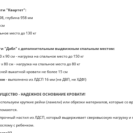
ти "Квартет":
98, глубина 958 мм
 см
ьное место до 130 кг
ти "Дабл" с дополнительным выдвижным спальным местом:
 х 90 см - нагрузка на спальное место до 150 кг
х 80 см - нагрузка на спальное место до 80 кг
ней выкатной кровати не более 15 см
ное
- выполнено из ЛДСП 16 мм (не ДВП, не ХДФ!)
УЩЕСТВО - НАДЕЖНОЕ ОСНОВАНИЕ КРОВАТИ!
пользуем хрупкие рейки (ламели) или обрезки материалов, которые со 
 ломаются.
 прочный настил из ЛДСП, который выдерживает сверхвысокую нагрузку и 
ослому с ребенком.
детей?