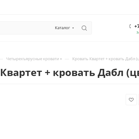
+
Каталог
З
—
—
Четырехъярусные кровати
Кровать Квартет + кровать Дабл (
Квартет + кровать Дабл (ц