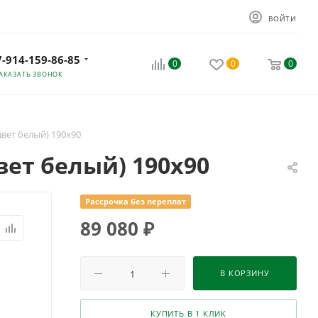
ВОЙТИ
7-914-159-86-85
0
0
0
АКАЗАТЬ ЗВОНОК
цвет белый) 190х90
вет белый) 190х90
Рассрочка без переплат
89 080
₽
В КОРЗИНУ
КУПИТЬ В 1 КЛИК